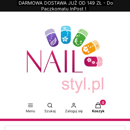
DARMOWA DOSTAWA JUŻ OD 149 ZŁ - Do
Paczkomatu
InPost !
Produkty w koszy
Otwórz wyszukiwarkę
Menu
Szukaj
Zaloguj się
Koszyk