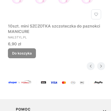
10szt. mini SZCZOTKA szczoteczka do paznokci
MANICURE
PRODUCENT
NAILSTYL.PL
Cena
6,90 zł
Do koszyka
Linki w stopce
POMOC