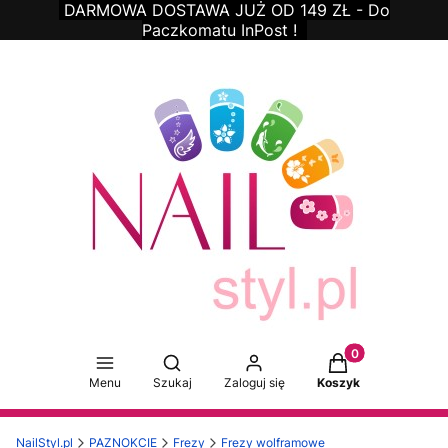
DARMOWA DOSTAWA JUŻ OD 149 ZŁ - Do
Paczkomatu
InPost !
Produkty w koszy
Otwórz wyszukiwarkę
Menu
Szukaj
Zaloguj się
Koszyk
NailStyl.pl
PAZNOKCIE
Frezy
Frezy wolframowe